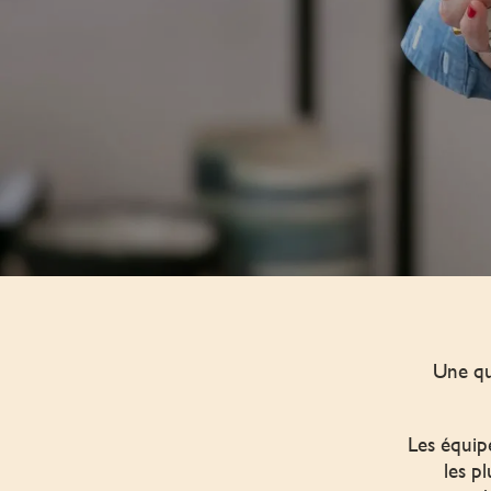
Une qu
Les équip
les p