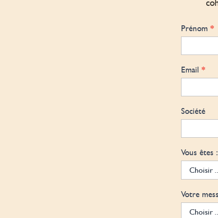
coh
Contact
*
Prénom
*
Email
Société
Vous êtes 
Votre mes