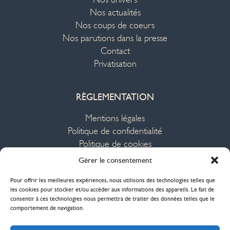
Nos actualités
Nos coups de coeurs
Nos parutions dans la presse
Contact
Privatisation
RÈGLEMENTATION
Mentions légales
Politique de confidentialité
Politique de cookies
Plan du site
Gérer le consentement
Pour offrir les meilleures expériences, nous utilisons des technologies telles que
Des créations façonnées à la main en France,
les cookies pour stocker et/ou accéder aux informations des appareils. Le fait de
en pièces uniques ou en petites séries,
consentir à ces technologies nous permettra de traiter des données telles que le
par des artisans d'art.
comportement de navigation.