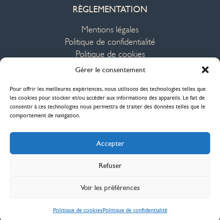
RÈGLEMENTATION
Mentions légales
Politique de confidentialité
Politique de cookies
Plan du site
Gérer le consentement
Pour offrir les meilleures expériences, nous utilisons des technologies telles que
Des créations façonnées à la main en France,
les cookies pour stocker et/ou accéder aux informations des appareils. Le fait de
en pièces uniques ou en petites séries,
consentir à ces technologies nous permettra de traiter des données telles que le
comportement de navigation.
par des artisans d'art.
EMPREINTES, le réseau de vente des métiers d'art
Accepter
imaginé et portée par Ateliers d'Art de France.
Refuser
Voir les préférences
Politique de cookies
Politique de confidentialité